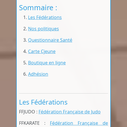
Sommaire :
Les Fédérations
Nos politiques
Questionnaire Santé
Carte Cjeune
Boutique en ligne
Adhésion
Les Fédérations
FFJUDO :
Fédération Française de Judo
FFKARATE :
Fédération Française de