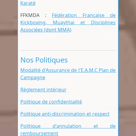
Karaté
FFKMDA :
Fédération Française de
Kickboxing, Muaythai et Disciplines
Associées (dont MMA)
Nos Politiques
Modalité d'Assurance de l'E.A.M.C Plan de
Campagne
Règlement intérieur
Politique de confidentialité
Politique anti-discrimination et respect
Politique d'annulation et de
remboursement