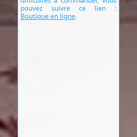
difficultés à commander, vous
pouvez suivre ce lien :
Boutique en ligne
.