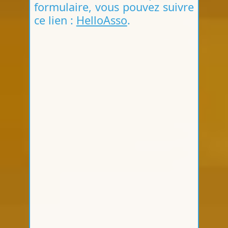
formulaire, vous pouvez suivre
ce lien :
HelloAsso
.