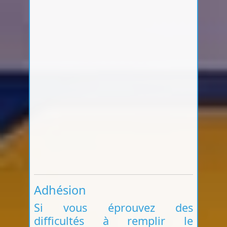
Adhésion
Si vous éprouvez des
difficultés à remplir le