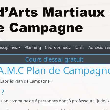
isciplines
Planning
Coordonnées
Tarifs
Adhésion en
Cours d'essai gratuit
.A.M.C Plan de Campagn
e Cabriès Plan de Campagne !
 ?
assion commune de 6 personnes dont 3 professeurs (judo, ka