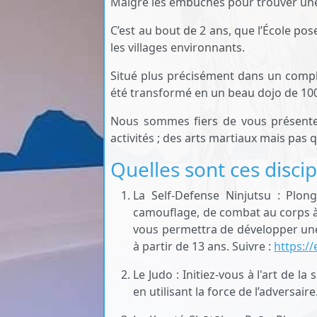
Malgré les embûches pour trouver une 
C’est au bout de 2 ans, que l’École po
les villages environnants.
Situé plus précisément dans un complex
été transformé en un beau dojo de 10
Nous sommes fiers de vous présenter
activités ; des arts martiaux mais pas q
Quelles sont ces disci
La Self-Defense Ninjutsu : Plon
camouflage, de combat au corps à c
vous permettra de développer un
à partir de 13 ans. Suivre :
https:/
Le Judo : Initiez-vous à l'art de l
en utilisant la force de l’adversaire