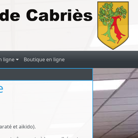
 ligne
Boutique en ligne
e
raté et aïkido).