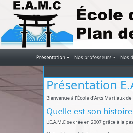
Aller au contenu principal
Navigation principale
Présentation
Nos professeurs
Nos d
Présentation E
Bienvenue à l'École d'Arts Martiaux d
Quelle est son histoire
L’E.A.M.C se crée en 2007 grâce à la p