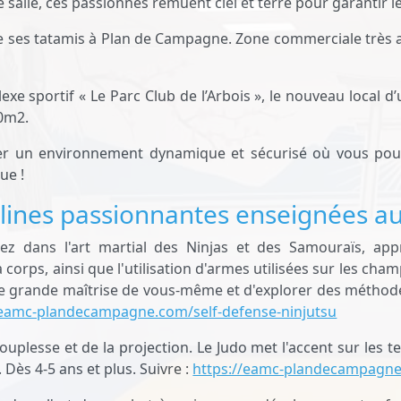
salle, ces passionnés remuent ciel et terre pour garantir l
se ses tatamis à Plan de Campagne. Zone commerciale très act
e sportif « Le Parc Club de l’Arbois », le nouveau local d’u
0m2.
 un environnement dynamique et sécurisé où vous pourr
ue !
plines passionnantes enseignées au
gez dans l'art martial des Ninjas et des Samouraïs, appr
orps, ainsi que l'utilisation d'armes utilisées sur les cham
e grande maîtrise de vous-même et d'explorer des méthode
/eamc-plandecampagne.com/self-defense-ninjutsu
a souplesse et de la projection. Le Judo met l'accent sur les 
. Dès 4-5 ans et plus. Suivre :
https://eamc-plandecampagn