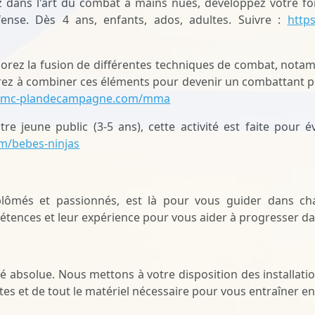
z dans l'art du combat à mains nues, développez votre forc
ense. Dès 4 ans, enfants, ados, adultes. Suivre :
http
orez la fusion de différentes techniques de combat, notamm
rez à combiner ces éléments pour devenir un combattant po
eamc-plandecampagne.com/mma
re jeune public (3-5 ans), cette activité est faite pour é
m/bebes-ninjas
lômés et passionnés, est là pour vous guider dans chaq
tences et leur expérience pour vous aider à progresser da
orité absolue. Nous mettons à votre disposition des installa
es et de tout le matériel nécessaire pour vous entraîner en