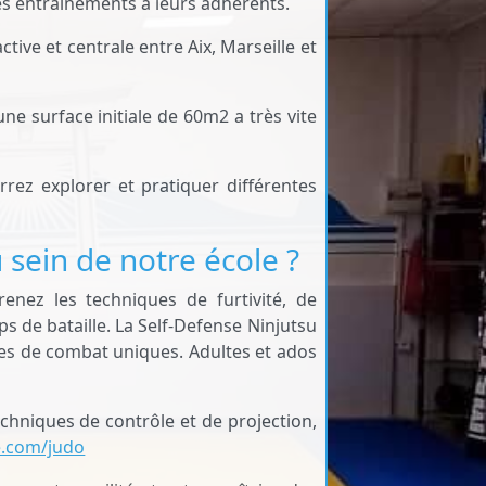
es entraînements à leurs adhérents.
ive et centrale entre Aix, Marseille et
ne surface initiale de 60m2 a très vite
ez explorer et pratiquer différentes
 sein de notre école ?
enez les techniques de furtivité, de
ps de bataille. La Self-Defense Ninjutsu
s de combat uniques. Adultes et ados
techniques de contrôle et de projection,
e.com/judo