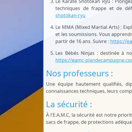
Le Karaté
Shōtōkan Ryū
: Plonge
techniques de frappe et de déf
shotokan-ryu
Le MMA (Mixed Martial Arts) : Expl
et les soumissions. Vous apprend
partir de 16 ans. Suivre :
https://
Les Bébés Ninjas : destinée à not
https://eamc-plandecampagne.co
Nos professeurs :
Une équipe hautement qualifiés, dip
connaissances techniques, leurs compé
La sécurité :
À l'E.A.M.C, la sécurité est notre pri
sacs de frappe, de protections adéquat